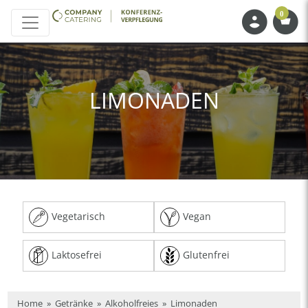
0
LIMONADEN
Vegetarisch
Vegan
Laktosefrei
Glutenfrei
Home
»
Getränke
»
Alkoholfreies
»
Limonaden